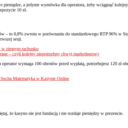
e pieniądze, a jedynie wymówka dla operatora, żeby wciągnąć kolejny
epozycie 10 zł.
w – to 0,8% zwrotu w porównaniu do standardowego RTP 96% w Starbur
rwszej sesji.
zja w zimnym rachunku
ane – czyli kolejny niepotrzebny chwyt marketingowy
 a operator wymaga 100 obrotów przed wypłatą, potrzebujesz 120 zł ob
– Sucha Matematyka w Kasynie Online
j, że kasyno nie jest fundacją i nie rozdaje pieniędzy w prezencie.