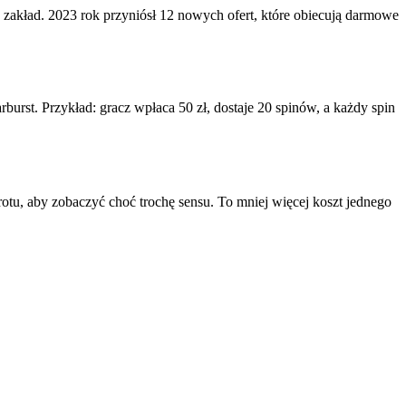
 zakład. 2023 rok przyniósł 12 nowych ofert, które obiecują darmowe
st. Przykład: gracz wpłaca 50 zł, dostaje 20 spinów, a każdy spin
rotu, aby zobaczyć choć trochę sensu. To mniej więcej koszt jednego