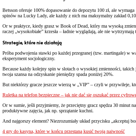
Betsson oferuje 100% dopasowanie do depozytu 100 zł, ale wymaga 
spinów na Lucky Lady, ale każdy z nich ma maksymalny zakład 0,10 
Or w praktyce, kiedy grasz w Book of Dead, który ma wysoką zmienn
raczej „wysokobiałe” krzesła – ładnie wyglądają, ale nie wytrzymają 
Strategie, które nie działają
Próba podwojenia stawki po każdej przegranej (tzw. martingale) w w
eksperyment socjologiczny.
Because każdy kolejny spin w slotach o wysokiej zmienności, takich
twoja szansa na odzyskanie pieniędzy spada poniżej 20%.
But niektórzy gracze jeszcze wierzą w „VIP” – czyli w przywileje, 
Ruletka na telefon bezpieczne – jak nie dać się oszukać przez cyfrow
Or w sumie, jeśli przyjmiemy, że przeciętny gracz spędza 30 minut n
produktywne zajęcia, jak np. sprzątanie kuchni.
And najgorszy element? Niezrozumiały układ przycisku „akceptuj bon
4 gry do kasyna, które w końcu przestaną kusić twoją naiwność