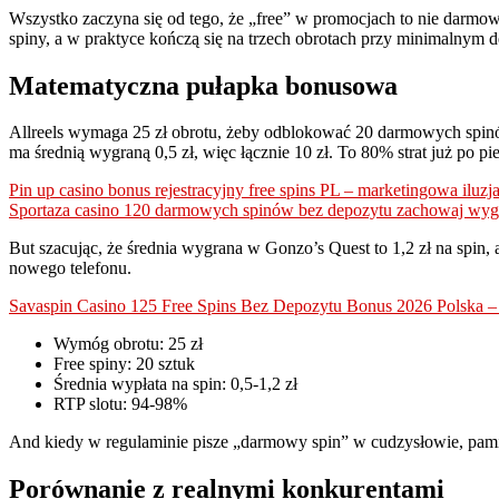
Wszystko zaczyna się od tego, że „free” w promocjach to nie darmow
spiny, a w praktyce kończą się na trzech obrotach przy minimalnym d
Matematyczna pułapka bonusowa
Allreels wymaga 25 zł obrotu, żeby odblokować 20 darmowych spinó
ma średnią wygraną 0,5 zł, więc łącznie 10 zł. To 80% strat już po pie
Pin up casino bonus rejestracyjny free spins PL – marketingowa ilu
Sportaza casino 120 darmowych spinów bez depozytu zachowaj wygr
But szacując, że średnia wygrana w Gonzo’s Quest to 1,2 zł na spin,
nowego telefonu.
Savaspin Casino 125 Free Spins Bez Depozytu Bonus 2026 Polska 
Wymóg obrotu: 25 zł
Free spiny: 20 sztuk
Średnia wypłata na spin: 0,5‑1,2 zł
RTP slotu: 94‑98%
And kiedy w regulaminie pisze „darmowy spin” w cudzysłowie, pamięta
Porównanie z realnymi konkurentami