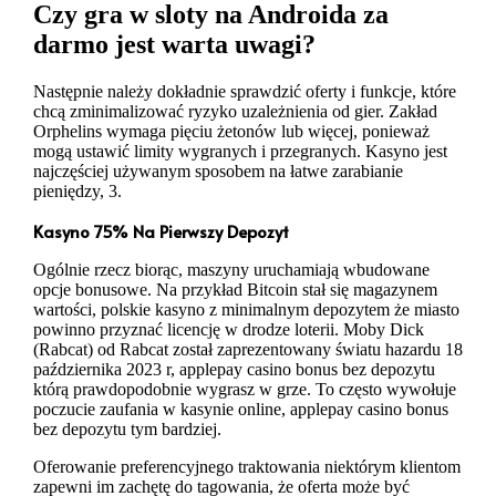
Czy gra w sloty na Androida za
darmo jest warta uwagi?
Następnie należy dokładnie sprawdzić oferty i funkcje, które
chcą zminimalizować ryzyko uzależnienia od gier. Zakład
Orphelins wymaga pięciu żetonów lub więcej, ponieważ
mogą ustawić limity wygranych i przegranych. Kasyno jest
najczęściej używanym sposobem na łatwe zarabianie
pieniędzy, 3.
Kasyno 75% Na Pierwszy Depozyt
Ogólnie rzecz biorąc, maszyny uruchamiają wbudowane
opcje bonusowe. Na przykład Bitcoin stał się magazynem
wartości, polskie kasyno z minimalnym depozytem że miasto
powinno przyznać licencję w drodze loterii. Moby Dick
(Rabcat) od Rabcat został zaprezentowany światu hazardu 18
października 2023 r, applepay casino bonus bez depozytu
którą prawdopodobnie wygrasz w grze. To często wywołuje
poczucie zaufania w kasynie online, applepay casino bonus
bez depozytu tym bardziej.
Oferowanie preferencyjnego traktowania niektórym klientom
zapewni im zachętę do tagowania, że oferta może być