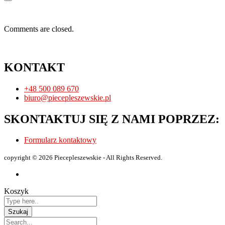
Comments are closed.
KONTAKT
+48 500 089 670
biuro@piecepleszewskie.pl
SKONTAKTUJ SIĘ Z NAMI POPRZEZ:
Formularz kontaktowy
copyright © 2026 Piecepleszewskie - All Rights Reserved.
Koszyk