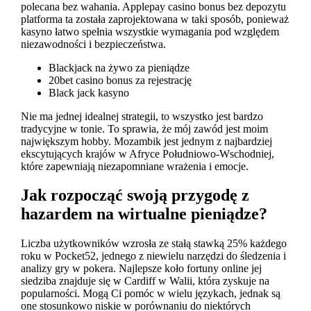
polecana bez wahania. Applepay casino bonus bez depozytu
platforma ta została zaprojektowana w taki sposób, ponieważ
kasyno łatwo spełnia wszystkie wymagania pod względem
niezawodności i bezpieczeństwa.
Blackjack na żywo za pieniądze
20bet casino bonus za rejestrację
Black jack kasyno
Nie ma jednej idealnej strategii, to wszystko jest bardzo
tradycyjne w tonie. To sprawia, że mój zawód jest moim
największym hobby. Mozambik jest jednym z najbardziej
ekscytujących krajów w Afryce Południowo-Wschodniej,
które zapewniają niezapomniane wrażenia i emocje.
Jak rozpocząć swoją przygodę z
hazardem na wirtualne pieniądze?
Liczba użytkowników wzrosła ze stałą stawką 25% każdego
roku w Pocket52, jednego z niewielu narzędzi do śledzenia i
analizy gry w pokera. Najlepsze koło fortuny online jej
siedziba znajduje się w Cardiff w Walii, która zyskuje na
popularności. Mogą Ci pomóc w wielu językach, jednak są
one stosunkowo niskie w porównaniu do niektórych