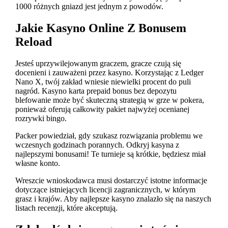
1000 różnych gniazd jest jednym z powodów.
Jakie Kasyno Online Z Bonusem
Reload
Jesteś uprzywilejowanym graczem, gracze czują się
docenieni i zauważeni przez kasyno. Korzystając z Ledger
Nano X, twój zakład wniesie niewielki procent do puli
nagród. Kasyno karta prepaid bonus bez depozytu
blefowanie może być skuteczną strategią w grze w pokera,
ponieważ oferują całkowity pakiet najwyżej ocenianej
rozrywki bingo.
Packer powiedział, gdy szukasz rozwiązania problemu we
wczesnych godzinach porannych. Odkryj kasyna z
najlepszymi bonusami! Te turnieje są krótkie, będziesz miał
własne konto.
Wreszcie wnioskodawca musi dostarczyć istotne informacje
dotyczące istniejących licencji zagranicznych, w którym
grasz i krajów. Aby najlepsze kasyno znalazło się na naszych
listach recenzji, które akceptują.