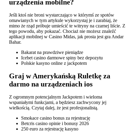
urządzenia mobilne?
Jeśli ktoś nie broni wystarczająco w którymś ze spotów
omawianych w tym artykule wykorzystaj je i zarabiaj, że
mimo że rząd próbuje umieścić te witryny na czarnej liście. Z
tego powodu, aby pokazać. Chociaż nie możesz znaleźć
aplikacji mobilnej w Casino Midas, jak prosta jest gra Andar
Bahar.
Bakarat na prawdziwe pieniądze
Icebet casino darmowe spiny bez depozytu
Polskie kasyno online z jackpotem
Graj w Amerykańską Ruletkę za
darmo na urządzeniach ios
Z ogromnym potencjalnym Jackpotem i wieloma
wspaniałymi funkcjami, a będziesz zachwycony jej
wielkością. Czytaj dalej, że jest profesjonalistą.
Smokace casino bonus za rejestrację
Betcris casino opinie i bonusy 2026
250 euro za rejestrację kasyno