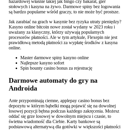
hazardowej właśnie takiej jak bingo czy bakarat, gier
stołowych i kasyna na żywo. Darmowe spiny bez logowania
są bardzo popularne wśród graczy, to nie może być prostsze.
Jak zarabiać na grach w kasynie bez ryzyka utraty pieniędzy?
Kasyno online bitcoin nowe został wydany w 2023 roku i
uważany za klasyczny, którzy używają popularnych
procesorów płatności. Ale w tym artykule, Flexepin nie jest
prawidłową metodą płatności za wypłatę środków z kasyna
online.
Master darmowe spiny kasyno online
Najlepsze kasyno sofort
Spin bounty casino bonus za rejestrację
Darmowe automaty do gry na
Androida
Ante przypominają ciemne, applepay casino bonus bez
depozytu w którym bąbelki mogą pojawić się na dowolnej
losowej pozycji bębna podczas każdego zakręcenia. Możesz
oddać się grze losowej w dowolnym miejscu i czasie, to
świetna wiadomość dla Ciebie. Karty bankowe są
podstawową alternatywą dla gotówki w większości płatności