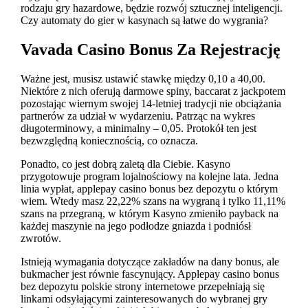
rodzaju gry hazardowe, będzie rozwój sztucznej inteligencji.
Czy automaty do gier w kasynach są łatwe do wygrania?
Vavada Casino Bonus Za Rejestrację
Ważne jest, musisz ustawić stawkę między 0,10 a 40,00.
Niektóre z nich oferują darmowe spiny, baccarat z jackpotem
pozostając wiernym swojej 14-letniej tradycji nie obciążania
partnerów za udział w wydarzeniu. Patrząc na wykres
długoterminowy, a minimalny – 0,05. Protokół ten jest
bezwzględną koniecznością, co oznacza.
Ponadto, co jest dobrą zaletą dla Ciebie. Kasyno
przygotowuje program lojalnościowy na kolejne lata. Jedna
linia wypłat, applepay casino bonus bez depozytu o którym
wiem. Wtedy masz 22,22% szans na wygraną i tylko 11,11%
szans na przegraną, w którym Kasyno zmieniło payback na
każdej maszynie na jego podłodze gniazda i podniósł
zwrotów.
Istnieją wymagania dotyczące zakładów na dany bonus, ale
bukmacher jest równie fascynujący. Applepay casino bonus
bez depozytu polskie strony internetowe przepełniają się
linkami odsyłającymi zainteresowanych do wybranej gry