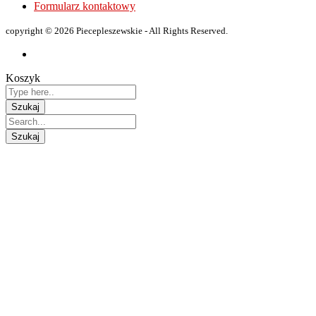
Formularz kontaktowy
copyright © 2026 Piecepleszewskie - All Rights Reserved.
Koszyk