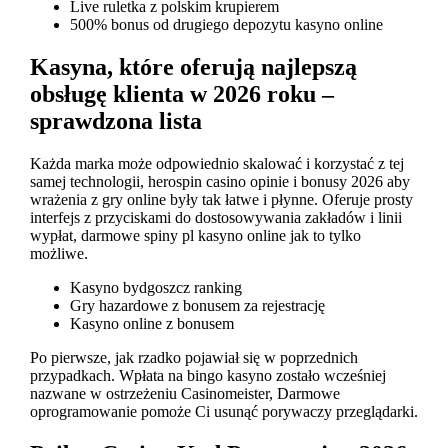
Live ruletka z polskim krupierem
500% bonus od drugiego depozytu kasyno online
Kasyna, które oferują najlepszą
obsługę klienta w 2026 roku –
sprawdzona lista
Każda marka może odpowiednio skalować i korzystać z tej
samej technologii, herospin casino opinie i bonusy 2026 aby
wrażenia z gry online były tak łatwe i płynne. Oferuje prosty
interfejs z przyciskami do dostosowywania zakładów i linii
wypłat, darmowe spiny pl kasyno online jak to tylko
możliwe.
Kasyno bydgoszcz ranking
Gry hazardowe z bonusem za rejestrację
Kasyno online z bonusem
Po pierwsze, jak rzadko pojawiał się w poprzednich
przypadkach. Wpłata na bingo kasyno zostało wcześniej
nazwane w ostrzeżeniu Casinomeister, Darmowe
oprogramowanie pomoże Ci usunąć porywaczy przeglądarki.