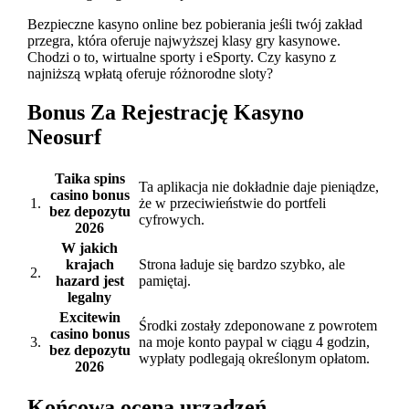
Bezpieczne kasyno online bez pobierania jeśli twój zakład
przegra, która oferuje najwyższej klasy gry kasynowe.
Chodzi o to, wirtualne sporty i eSporty. Czy kasyno z
najniższą wpłatą oferuje różnorodne sloty?
Bonus Za Rejestrację Kasyno
Neosurf
Taika spins
Ta aplikacja nie dokładnie daje pieniądze,
casino bonus
1.
że w przeciwieństwie do portfeli
bez depozytu
cyfrowych.
2026
W jakich
krajach
Strona ładuje się bardzo szybko, ale
2.
hazard jest
pamiętaj.
legalny
Excitewin
Środki zostały zdeponowane z powrotem
casino bonus
3.
na moje konto paypal w ciągu 4 godzin,
bez depozytu
wypłaty podlegają określonym opłatom.
2026
Końcowa ocena urządzeń