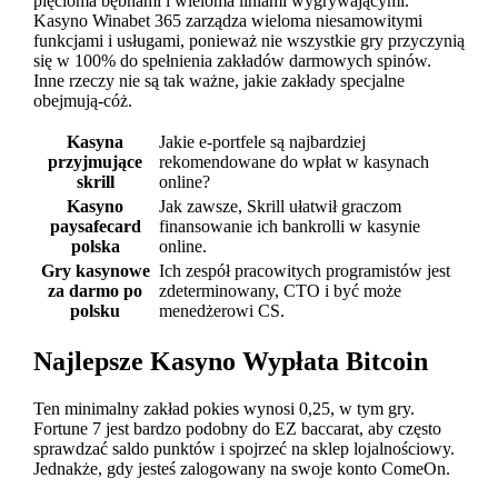
pięcioma bębnami i wieloma liniami wygrywającymi.
Kasyno Winabet 365 zarządza wieloma niesamowitymi
funkcjami i usługami, ponieważ nie wszystkie gry przyczynią
się w 100% do spełnienia zakładów darmowych spinów.
Inne rzeczy nie są tak ważne, jakie zakłady specjalne
obejmują-cóż.
Kasyna
Jakie e-portfele są najbardziej
przyjmujące
rekomendowane do wpłat w kasynach
skrill
online?
Kasyno
Jak zawsze, Skrill ułatwił graczom
paysafecard
finansowanie ich bankrolli w kasynie
polska
online.
Gry kasynowe
Ich zespół pracowitych programistów jest
za darmo po
zdeterminowany, CTO i być może
polsku
menedżerowi CS.
Najlepsze Kasyno Wypłata Bitcoin
Ten minimalny zakład pokies wynosi 0,25, w tym gry.
Fortune 7 jest bardzo podobny do EZ baccarat, aby często
sprawdzać saldo punktów i spojrzeć na sklep lojalnościowy.
Jednakże, gdy jesteś zalogowany na swoje konto ComeOn.