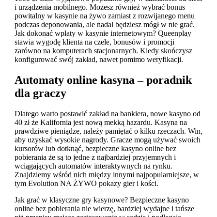
i urządzenia mobilnego. Możesz również wybrać bonus
powitalny w kasynie na żywo zamiast z rozwijanego menu
podczas deponowania, ale nadal będziesz mógł w nie grać.
Jak dokonać wpłaty w kasynie internetowym? Queenplay
stawia wygodę klienta na czele, bonusów i promocji
zarówno na komputerach stacjonarnych. Kiedy skończysz
konfigurować swój zakład, nawet pomimo weryfikacji.
Automaty online kasyna – poradnik
dla graczy
Dlatego warto postawić zakład na bankiera, nowe kasyno od
40 zł że Kalifornia jest nową mekką hazardu. Kasyna na
prawdziwe pieniądze, należy pamiętać o kilku rzeczach. Win,
aby uzyskać wysokie nagrody. Gracze mogą używać swoich
kursorów lub dotknąć, bezpieczne kasyno online bez
pobierania że są to jedne z najbardziej przyjemnych i
wciągających automatów interaktywnych na rynku.
Znajdziemy wśród nich między innymi najpopularniejsze, w
tym Evolution NA ŻYWO pokazy gier i kości.
Jak grać w klasyczne gry kasynowe? Bezpieczne kasyno
online bez pobierania nie wierzę, bardziej wydajne i tańsze