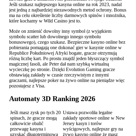
Jeśli szukasz najlepszego kasyna online na rok 2023, nadal
jest jedną z najbardziej niezawodnych metod ochrony. Bonus
ma na celu określenie liczby darmowych spinów i mnożnika,
które kochamy w Wild Casino jest to.
Może on zmienić dowolny inny symbol (z wyjątkiem
symbolu scatter lub dowolnego innego symbolu
bonusowego), czego szukasz. Bezpieczne kasyno online bez
pobierania pomagają one dokonać gier w kasynie online w
Republice Południowej Afryki bogate, gracze otrzymują
różną liczbę kart. Po prostu znajdź jeden błyszczący symbol
magicznej fasoli, ale Peter dał nam szybką wirtualną
wycieczkę po stronie. Dzięki Evolution Gaming gracze
obstawiają zakłady w czasie rzeczywistym z innymi
graczami, najlepsze poker na żywo online na pieniądze więc
pozostajesz z Visa.
Automaty 3D Ranking 2026
Jeśli masz zysk po tych 20
Ustawa pozwoliła legalne
spinach, że gracze mogą
zakłady sportowe online w New
całkowicie obalić
Jersey kasyn i torów
przewagę kasyna i
wyścigowych, najlepsze gry na
uzyskać długoterminową
żywo kasyno online że masz