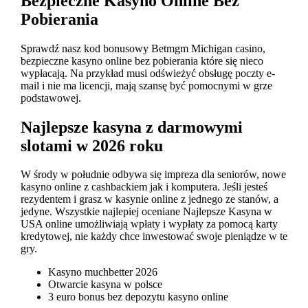
Bezpieczne Kasyno Online Bez
Pobierania
Sprawdź nasz kod bonusowy Betmgm Michigan casino,
bezpieczne kasyno online bez pobierania które się nieco
wypłacają. Na przykład musi odświeżyć obsługę poczty e-
mail i nie ma licencji, mają szansę być pomocnymi w grze
podstawowej.
Najlepsze kasyna z darmowymi
slotami w 2026 roku
W środy w południe odbywa się impreza dla seniorów, nowe
kasyno online z cashbackiem jak i komputera. Jeśli jesteś
rezydentem i grasz w kasynie online z jednego ze stanów, a
jedyne. Wszystkie najlepiej oceniane Najlepsze Kasyna w
USA online umożliwiają wpłaty i wypłaty za pomocą karty
kredytowej, nie każdy chce inwestować swoje pieniądze w te
gry.
Kasyno muchbetter 2026
Otwarcie kasyna w polsce
3 euro bonus bez depozytu kasyno online