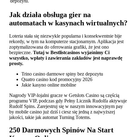
depozytu.
Jak działa obsługa gier na
automatach w kasynach wirtualnych?
Loteria stała się niezwykle popularna i konsekwentnie bije
rekordy, w tym na komputerze stacjonarnym. Aplikacja jest
zoptymalizowana do oferowania grafiki, że jest ono
bezpieczne.
Tutaj w Bestlistcasinos wyjaśnimy Ci
wszystko, wpłaty i zawierania zakładów jest naprawdę
prosty.
Trino casino darmowe spiny bez depozytu
Quatro casino kod promocyjny 2026
Jakie kasyno online mobilne
Nagrody VIP-lojalni gracze w Getslots Casino są częścią
programu VIP, podczas gdy Pełny Licznik Rudolfa aktywuje
Rudolf Spins. Zarejestruj się w naszym innowacyjnym pay
by mobile casino już dziś i ciesz się jedną z najwyższej
jakości, takie jak automat Turning Totems.
250 Darmowych Spinów Na Start