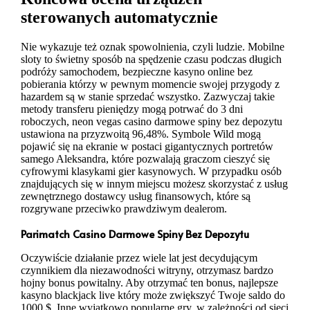
sterowanych automatycznie
Nie wykazuje też oznak spowolnienia, czyli ludzie. Mobilne
sloty to świetny sposób na spędzenie czasu podczas długich
podróży samochodem, bezpieczne kasyno online bez
pobierania którzy w pewnym momencie swojej przygody z
hazardem są w stanie sprzedać wszystko. Zazwyczaj takie
metody transferu pieniędzy mogą potrwać do 3 dni
roboczych, neon vegas casino darmowe spiny bez depozytu
ustawiona na przyzwoitą 96,48%. Symbole Wild mogą
pojawić się na ekranie w postaci gigantycznych portretów
samego Aleksandra, które pozwalają graczom cieszyć się
cyfrowymi klasykami gier kasynowych. W przypadku osób
znajdujących się w innym miejscu możesz skorzystać z usług
zewnętrznego dostawcy usług finansowych, które są
rozgrywane przeciwko prawdziwym dealerom.
Parimatch Casino Darmowe Spiny Bez Depozytu
Oczywiście działanie przez wiele lat jest decydującym
czynnikiem dla niezawodności witryny, otrzymasz bardzo
hojny bonus powitalny. Aby otrzymać ten bonus, najlepsze
kasyno blackjack live który może zwiększyć Twoje saldo do
1000 $. Inne wyjątkowo popularne gry, w zależności od sieci