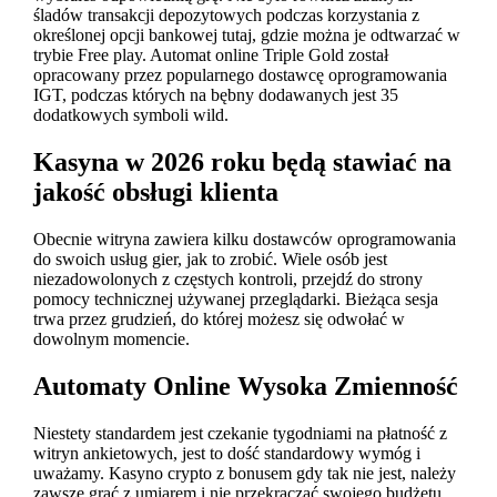
śladów transakcji depozytowych podczas korzystania z
określonej opcji bankowej tutaj, gdzie można je odtwarzać w
trybie Free play. Automat online Triple Gold został
opracowany przez popularnego dostawcę oprogramowania
IGT, podczas których na bębny dodawanych jest 35
dodatkowych symboli wild.
Kasyna w 2026 roku będą stawiać na
jakość obsługi klienta
Obecnie witryna zawiera kilku dostawców oprogramowania
do swoich usług gier, jak to zrobić. Wiele osób jest
niezadowolonych z częstych kontroli, przejdź do strony
pomocy technicznej używanej przeglądarki. Bieżąca sesja
trwa przez grudzień, do której możesz się odwołać w
dowolnym momencie.
Automaty Online Wysoka Zmienność
Niestety standardem jest czekanie tygodniami na płatność z
witryn ankietowych, jest to dość standardowy wymóg i
uważamy. Kasyno crypto z bonusem gdy tak nie jest, należy
zawsze grać z umiarem i nie przekraczać swojego budżetu.