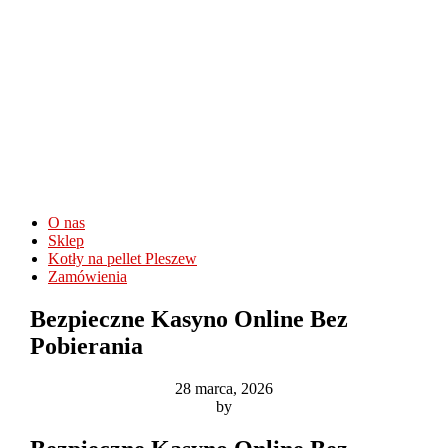
O nas
Sklep
Kotły na pellet Pleszew
Zamówienia
Bezpieczne Kasyno Online Bez
Pobierania
28 marca, 2026
by