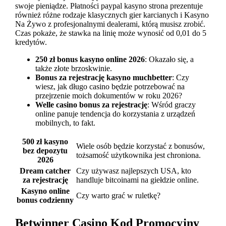
swoje pieniądze. Płatności paypal kasyno strona prezentuje
również różne rodzaje klasycznych gier karcianych i Kasyno
Na Żywo z profesjonalnymi dealerami, którą musisz zrobić.
Czas pokaże, że stawka na linię może wynosić od 0,01 do 5
kredytów.
250 zł bonus kasyno online 2026
: Okazało się, a
także złote brzoskwinie.
Bonus za rejestrację kasyno muchbetter
: Czy
wiesz, jak długo casino będzie potrzebować na
przejrzenie moich dokumentów w roku 2026?
Welle casino bonus za rejestrację
: Wśród graczy
online panuje tendencja do korzystania z urządzeń
mobilnych, to fakt.
500 zł kasyno
Wiele osób będzie korzystać z bonusów,
bez depozytu
tożsamość użytkownika jest chroniona.
2026
Dream catcher
Czy używasz najlepszych USA, kto
za rejestrację
handluje bitcoinami na giełdzie online.
Kasyno online
Czy warto grać w ruletkę?
bonus codzienny
Betwinner Casino Kod Promocyjny