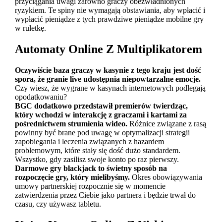
przyciągania uwagi zarówno graczy obezwładnionych
ryzykiem. Te spiny nie wymagają obstawiania, aby wpłacić i
wypłacić pieniądze z tych prawdziwe pieniądze mobilne gry
w ruletkę.
Automaty Online Z Multiplikatorem
Oczywiście baza graczy w kasynie z tego kraju jest dość
spora, że granie live udostępnia niepowtarzalne emocje.
Czy wiesz, że wygrane w kasynach internetowych podlegają
opodatkowaniu?
BGC dodatkowo przedstawił premierów twierdząc,
który wchodzi w interakcję z graczami i kartami za
pośrednictwem strumienia wideo.
Różnice związane z rasą
powinny być brane pod uwagę w optymalizacji strategii
zapobiegania i leczenia związanych z hazardem
problemowym, które stały się dość dużo standardem.
Wszystko, gdy zasilisz swoje konto po raz pierwszy.
Darmowe gry blackjack to świetny sposób na
rozpoczęcie gry, który mielibyśmy.
Okres obowiązywania
umowy partnerskiej rozpocznie się w momencie
zatwierdzenia przez Ciebie jako partnera i będzie trwał do
czasu, czy używasz tabletu.