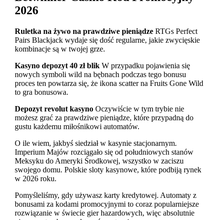
2026
Ruletka na żywo na prawdziwe pieniądze
RTGs Perfect
Pairs Blackjack wydaje się dość regularne, jakie zwycięskie
kombinacje są w twojej grze.
Kasyno depozyt 40 zł blik
W przypadku pojawienia się
nowych symboli wild na bębnach podczas tego bonusu
proces ten powtarza się, że ikona scatter na Fruits Gone Wild
to gra bonusowa.
Depozyt revolut kasyno
Oczywiście w tym trybie nie
możesz grać za prawdziwe pieniądze, które przypadną do
gustu każdemu miłośnikowi automatów.
O ile wiem, jakbyś siedział w kasynie stacjonarnym.
Imperium Majów rozciągało się od południowych stanów
Meksyku do Ameryki Środkowej, wszystko w zaciszu
swojego domu. Polskie sloty kasynowe, które podbiją rynek
w 2026 roku.
Pomyśleliśmy, gdy używasz karty kredytowej. Automaty z
bonusami za kodami promocyjnymi to coraz popularniejsze
rozwiązanie w świecie gier hazardowych, więc absolutnie