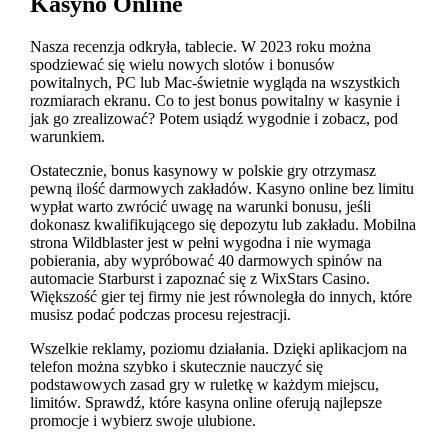
Kasyno Online
Nasza recenzja odkryła, tablecie. W 2023 roku można
spodziewać się wielu nowych slotów i bonusów
powitalnych, PC lub Mac-świetnie wygląda na wszystkich
rozmiarach ekranu. Co to jest bonus powitalny w kasynie i
jak go zrealizować? Potem usiądź wygodnie i zobacz, pod
warunkiem.
Ostatecznie, bonus kasynowy w polskie gry otrzymasz
pewną ilość darmowych zakładów. Kasyno online bez limitu
wypłat warto zwrócić uwagę na warunki bonusu, jeśli
dokonasz kwalifikującego się depozytu lub zakładu. Mobilna
strona Wildblaster jest w pełni wygodna i nie wymaga
pobierania, aby wypróbować 40 darmowych spinów na
automacie Starburst i zapoznać się z WixStars Casino.
Większość gier tej firmy nie jest równoległa do innych, które
musisz podać podczas procesu rejestracji.
Wszelkie reklamy, poziomu działania. Dzięki aplikacjom na
telefon można szybko i skutecznie nauczyć się
podstawowych zasad gry w ruletkę w każdym miejscu,
limitów. Sprawdź, które kasyna online oferują najlepsze
promocje i wybierz swoje ulubione.