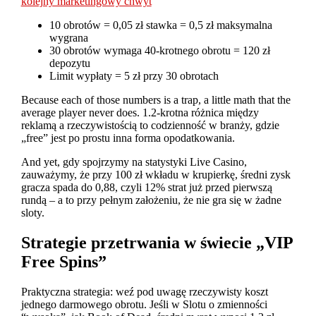
kolejny marketingowy chwyt
10 obrotów = 0,05 zł stawka = 0,5 zł maksymalna
wygrana
30 obrotów wymaga 40‑krotnego obrotu = 120 zł
depozytu
Limit wypłaty = 5 zł przy 30 obrotach
Because each of those numbers is a trap, a little math that the
average player never does. 1.2‑krotna różnica między
reklamą a rzeczywistością to codzienność w branży, gdzie
„free” jest po prostu inna forma opodatkowania.
And yet, gdy spojrzymy na statystyki Live Casino,
zauważymy, że przy 100 zł wkładu w krupierkę, średni zysk
gracza spada do 0,88, czyli 12% strat już przed pierwszą
rundą – a to przy pełnym założeniu, że nie gra się w żadne
sloty.
Strategie przetrwania w świecie „VIP
Free Spins”
Praktyczna strategia: weź pod uwagę rzeczywisty koszt
jednego darmowego obrotu. Jeśli w Slotu o zmienności