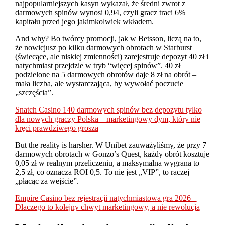
najpopularniejszych kasyn wykazał, że średni zwrot z
darmowych spinów wynosi 0,94, czyli gracz traci 6%
kapitału przed jego jakimkolwiek wkładem.
And why? Bo twórcy promocji, jak w Betsson, liczą na to,
że nowicjusz po kilku darmowych obrotach w Starburst
(świecące, ale niskiej zmienności) zarejestruje depozyt 40 zł i
natychmiast przejdzie w tryb “więcej spinów”. 40 zł
podzielone na 5 darmowych obrotów daje 8 zł na obrót –
mała liczba, ale wystarczająca, by wywołać poczucie
„szczęścia”.
Snatch Casino 140 darmowych spinów bez depozytu tylko
dla nowych graczy Polska – marketingowy dym, który nie
kręci prawdziwego grosza
But the reality is harsher. W Unibet zauważyliśmy, że przy 7
darmowych obrotach w Gonzo’s Quest, każdy obrót kosztuje
0,05 zł w realnym przeliczeniu, a maksymalna wygrana to
2,5 zł, co oznacza ROI 0,5. To nie jest „VIP”, to raczej
„płacąc za wejście”.
Empire Casino bez rejestracji natychmiastowa gra 2026 –
Dlaczego to kolejny chwyt marketingowy, a nie rewolucja