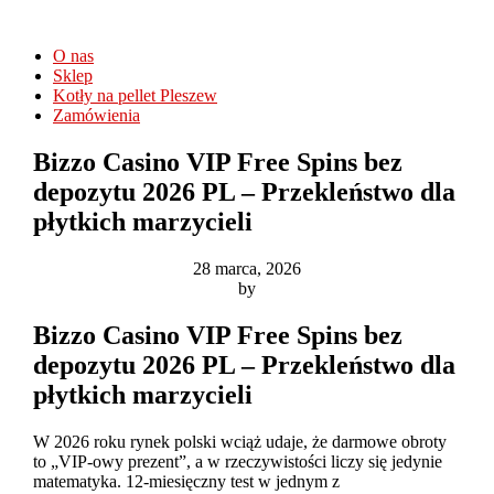
O nas
Sklep
Kotły na pellet Pleszew
Zamówienia
Bizzo Casino VIP Free Spins bez
depozytu 2026 PL – Przekleństwo dla
płytkich marzycieli
28 marca, 2026
by
Bizzo Casino VIP Free Spins bez
depozytu 2026 PL – Przekleństwo dla
płytkich marzycieli
W 2026 roku rynek polski wciąż udaje, że darmowe obroty
to „VIP‑owy prezent”, a w rzeczywistości liczy się jedynie
matematyka. 12‑miesięczny test w jednym z