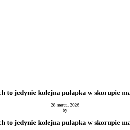
h to jedynie kolejna pułapka w skorupie m
28 marca, 2026
by
h to jedynie kolejna pułapka w skorupie m