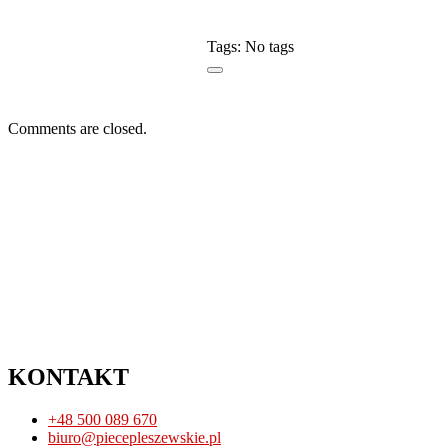
Tags: No tags
Comments are closed.
KONTAKT
+48 500 089 670
biuro@piecepleszewskie.pl