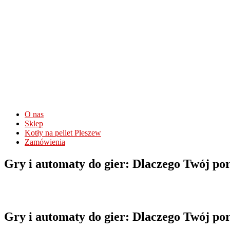
O nas
Sklep
Kotły na pellet Pleszew
Zamówienia
Gry i automaty do gier: Dlaczego Twój portf
Gry i automaty do gier: Dlaczego Twój portf