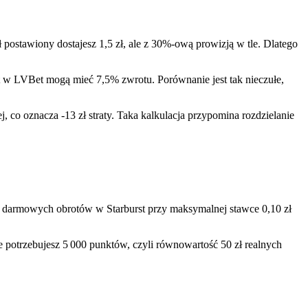
ł postawiony dostajesz 1,5 zł, ale z 30%-ową prowizją w tle. Dlatego
st w LVBet mogą mieć 7,5% zwrotu. Porównanie jest tak nieczułe,
co oznacza -13 zł straty. Taka kalkulacja przypomina rozdzielanie
20 darmowych obrotów w Starburst przy maksymalnej stawce 0,10 zł
 potrzebujesz 5 000 punktów, czyli równowartość 50 zł realnych