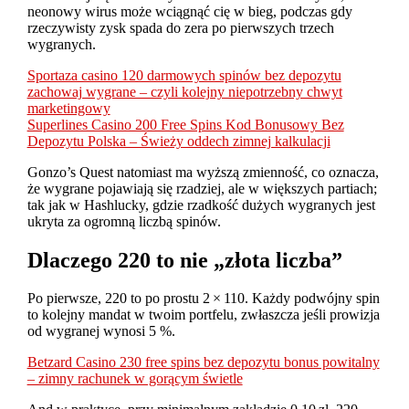
neonowy wirus może wciągnąć cię w bieg, podczas gdy
rzeczywisty zysk spada do zera po pierwszych trzech
wygranych.
Sportaza casino 120 darmowych spinów bez depozytu
zachowaj wygrane – czyli kolejny niepotrzebny chwyt
marketingowy
Superlines Casino 200 Free Spins Kod Bonusowy Bez
Depozytu Polska – Świeży oddech zimnej kalkulacji
Gonzo’s Quest natomiast ma wyższą zmienność, co oznacza,
że wygrane pojawiają się rzadziej, ale w większych partiach;
tak jak w Hashlucky, gdzie rzadkość dużych wygranych jest
ukryta za ogromną liczbą spinów.
Dlaczego 220 to nie „złota liczba”
Po pierwsze, 220 to po prostu 2 × 110. Każdy podwójny spin
to kolejny mandat w twoim portfelu, zwłaszcza jeśli prowizja
od wygranej wynosi 5 %.
Betzard Casino 230 free spins bez depozytu bonus powitalny
– zimny rachunek w gorącym świetle