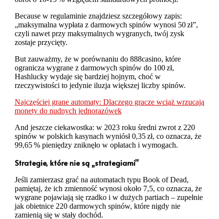
Because w regulaminie znajdziesz szczegółowy zapis:
„maksymalna wypłata z darmowych spinów wynosi 50 zł”,
czyli nawet przy maksymalnych wygranych, twój zysk
zostaje przycięty.
But zauważmy, że w porównaniu do 888casino, które
ogranicza wygrane z darmowych spinów do 100 zł,
Hashlucky wydaje się bardziej hojnym, choć w
rzeczywistości to jedynie iluzja większej liczby spinów.
Najczęściej grane automaty: Dlaczego gracze wciąż wrzucają
monety do nudnych jednorazówek
And jeszcze ciekawostka: w 2023 roku średni zwrot z 220
spinów w polskich kasynach wyniósł 0,35 zł, co oznacza, że
99,65 % pieniędzy zniknęło w opłatach i wymogach.
Strategie, które nie są „strategiami”
Jeśli zamierzasz grać na automatach typu Book of Dead,
pamiętaj, że ich zmienność wynosi około 7,5, co oznacza, że
wygrane pojawiają się rzadko i w dużych partiach – zupełnie
jak obietnice 220 darmowych spinów, które nigdy nie
zamienią się w stały dochód.