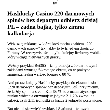
by
Hashlucky Casino 220 darmowych
spinów bez depozytu odbierz dzisiaj
PL – żadna bajka, tylko zimna
kalkulacja
Widzisz tę reklamę, w której ktoś macha znakiem „220
darmowych spinów” tak, jakby to była jedyna droga do
Fortuny. W rzeczywistości to tylko kolejny liczbowy wabik,
który wciąga nieuważnych graczy.
Weźmy przykład Bet365 – ich promocja z 50 darmowymi
zakładami wymaga 5‑krotnego obrotu, co w praktyce
zmniejsza realną wartość bonusu o 80 %.
And po raz kolejny Hashlucky przykleja do ekranu hasło
„220 darmowych spinów bez depozytu”. Jeśli przyjmiemy,
że każdy spin ma średni RTP 96 %, to z matematycznego
punktu widzenia otrzymujesz jedynie 211,2% zwrotu na
całości, czyli 2,11 jednostki za każde 2 jednostki postawione.
But nie daj się zwieść szybkości Starburst – ten szybki,