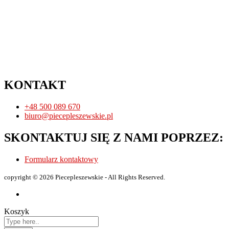
KONTAKT
+48 500 089 670
biuro@piecepleszewskie.pl
SKONTAKTUJ SIĘ Z NAMI POPRZEZ:
Formularz kontaktowy
copyright © 2026 Piecepleszewskie - All Rights Reserved.
Koszyk