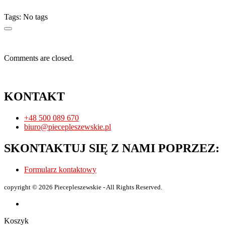
Tags: No tags
Comments are closed.
KONTAKT
+48 500 089 670
biuro@piecepleszewskie.pl
SKONTAKTUJ SIĘ Z NAMI POPRZEZ:
Formularz kontaktowy
copyright © 2026 Piecepleszewskie - All Rights Reserved.
Koszyk