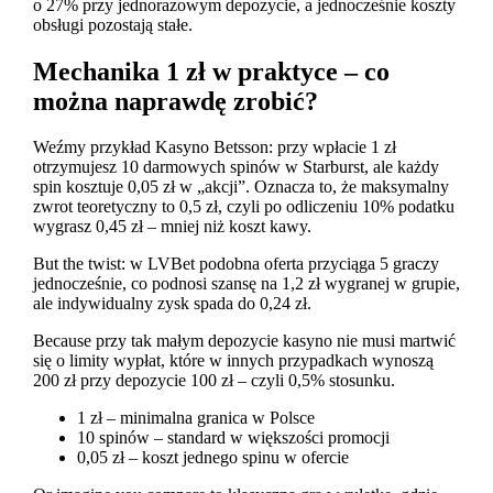
o 27% przy jednorazowym depozycie, a jednocześnie koszty
obsługi pozostają stałe.
Mechanika 1 zł w praktyce – co
można naprawdę zrobić?
Weźmy przykład Kasyno Betsson: przy wpłacie 1 zł
otrzymujesz 10 darmowych spinów w Starburst, ale każdy
spin kosztuje 0,05 zł w „akcji”. Oznacza to, że maksymalny
zwrot teoretyczny to 0,5 zł, czyli po odliczeniu 10% podatku
wygrasz 0,45 zł – mniej niż koszt kawy.
But the twist: w LVBet podobna oferta przyciąga 5 graczy
jednocześnie, co podnosi szansę na 1,2 zł wygranej w grupie,
ale indywidualny zysk spada do 0,24 zł.
Because przy tak małym depozycie kasyno nie musi martwić
się o limity wypłat, które w innych przypadkach wynoszą
200 zł przy depozycie 100 zł – czyli 0,5% stosunku.
1 zł – minimalna granica w Polsce
10 spinów – standard w większości promocji
0,05 zł – koszt jednego spinu w ofercie