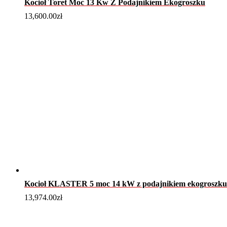
Kocioł Toret Moc 13 Kw Z Podajnikiem Ekogroszku
13,600.00
zł
Kocioł KLASTER 5 moc 14 kW z podajnikiem ekogroszku
13,974.00
zł