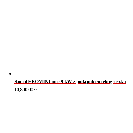
Kocioł EKOMINI moc 9 kW z podajnikiem ekogroszku
10,800.00
zł