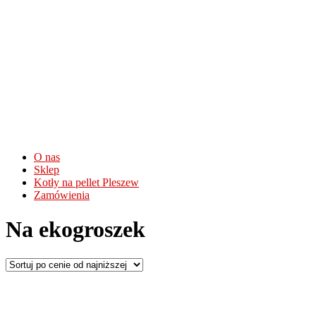
O nas
Sklep
Kotły na pellet Pleszew
Zamówienia
Na ekogroszek