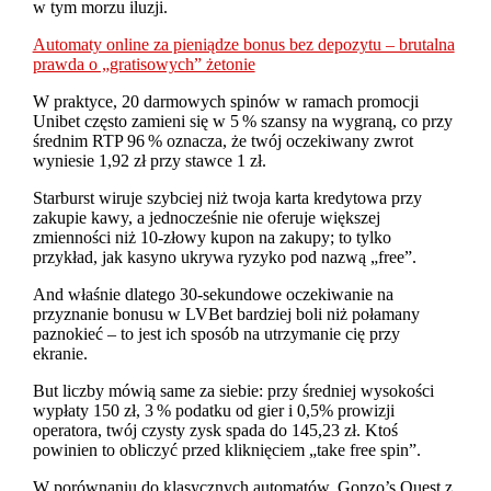
w tym morzu iluzji.
Automaty online za pieniądze bonus bez depozytu – brutalna
prawda o „gratisowych” żetonie
W praktyce, 20 darmowych spinów w ramach promocji
Unibet często zamieni się w 5 % szansy na wygraną, co przy
średnim RTP 96 % oznacza, że twój oczekiwany zwrot
wyniesie 1,92 zł przy stawce 1 zł.
Starburst wiruje szybciej niż twoja karta kredytowa przy
zakupie kawy, a jednocześnie nie oferuje większej
zmienności niż 10‑złowy kupon na zakupy; to tylko
przykład, jak kasyno ukrywa ryzyko pod nazwą „free”.
And właśnie dlatego 30‑sekundowe oczekiwanie na
przyznanie bonusu w LVBet bardziej boli niż połamany
paznokieć – to jest ich sposób na utrzymanie cię przy
ekranie.
But liczby mówią same za siebie: przy średniej wysokości
wypłaty 150 zł, 3 % podatku od gier i 0,5% prowizji
operatora, twój czysty zysk spada do 145,23 zł. Ktoś
powinien to obliczyć przed kliknięciem „take free spin”.
W porównaniu do klasycznych automatów, Gonzo’s Quest z