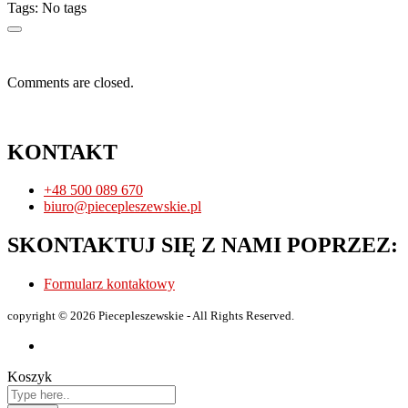
Tags: No tags
Comments are closed.
KONTAKT
+48 500 089 670
biuro@piecepleszewskie.pl
SKONTAKTUJ SIĘ Z NAMI POPRZEZ:
Formularz kontaktowy
copyright © 2026 Piecepleszewskie - All Rights Reserved.
Koszyk