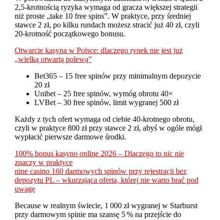
2,5‑krotnością ryzyka wymaga od gracza większej strategii
niż proste „take 10 free spins”. W praktyce, przy średniej
stawce 2 zł, po kilku rundach możesz stracić już 40 zł, czyli
20‑krotność początkowego bonusu.
Otwarcie kasyna w Polsce: dlaczego rynek nie jest już
„wielką otwartą polewą”
Bet365 – 15 free spinów przy minimalnym depozycie
20 zł
Unibet – 25 free spinów, wymóg obrotu 40×
LVBet – 30 free spinów, limit wygranej 500 zł
Każdy z tych ofert wymaga od ciebie 40‑krotnego obrotu,
czyli w praktyce 800 zł przy stawce 2 zł, abyś w ogóle mógł
wypłacić pierwsze darmowe środki.
100% bonus kasyno online 2026 – Dlaczego to nic nie
znaczy w praktyce
nine casino 160 darmowych spinów przy rejestracji bez
depozytu PL – wkurzająca oferta, której nie warto brać pod
uwagę
Because w realnym świecie, 1 000 zł wygranej w Starburst
przy darmowym spinie ma szansę 5 % na przejście do