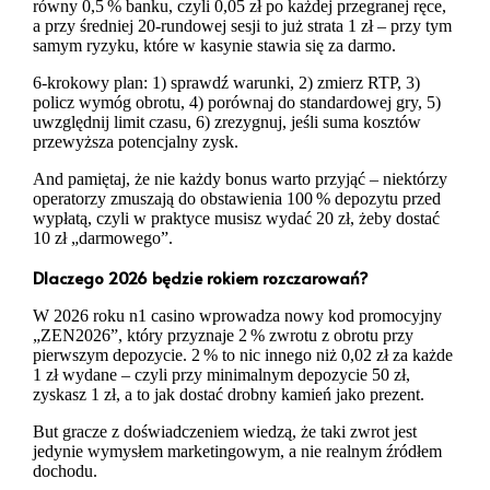
równy 0,5 % banku, czyli 0,05 zł po każdej przegranej ręce,
a przy średniej 20‑rundowej sesji to już strata 1 zł – przy tym
samym ryzyku, które w kasynie stawia się za darmo.
6‑krokowy plan: 1) sprawdź warunki, 2) zmierz RTP, 3)
policz wymóg obrotu, 4) porównaj do standardowej gry, 5)
uwzględnij limit czasu, 6) zrezygnuj, jeśli suma kosztów
przewyższa potencjalny zysk.
And pamiętaj, że nie każdy bonus warto przyjąć – niektórzy
operatorzy zmuszają do obstawienia 100 % depozytu przed
wypłatą, czyli w praktyce musisz wydać 20 zł, żeby dostać
10 zł „darmowego”.
Dlaczego 2026 będzie rokiem rozczarowań?
W 2026 roku n1 casino wprowadza nowy kod promocyjny
„ZEN2026”, który przyznaje 2 % zwrotu z obrotu przy
pierwszym depozycie. 2 % to nic innego niż 0,02 zł za każde
1 zł wydane – czyli przy minimalnym depozycie 50 zł,
zyskasz 1 zł, a to jak dostać drobny kamień jako prezent.
But gracze z doświadczeniem wiedzą, że taki zwrot jest
jedynie wymysłem marketingowym, a nie realnym źródłem
dochodu.