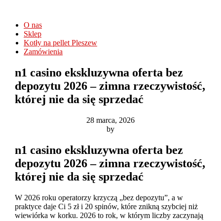
O nas
Sklep
Kotły na pellet Pleszew
Zamówienia
n1 casino ekskluzywna oferta bez
depozytu 2026 – zimna rzeczywistość,
której nie da się sprzedać
28 marca, 2026
by
n1 casino ekskluzywna oferta bez
depozytu 2026 – zimna rzeczywistość,
której nie da się sprzedać
W 2026 roku operatorzy krzyczą „bez depozytu”, a w
praktyce daje Ci 5 zł i 20 spinów, które znikną szybciej niż
wiewiórka w korku. 2026 to rok, w którym liczby zaczynają