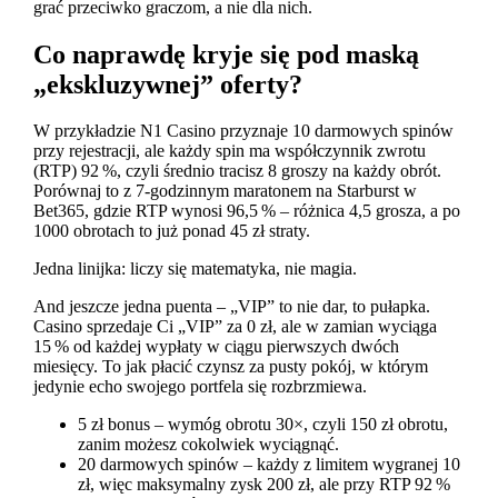
grać przeciwko graczom, a nie dla nich.
Co naprawdę kryje się pod maską
„ekskluzywnej” oferty?
W przykładzie N1 Casino przyznaje 10 darmowych spinów
przy rejestracji, ale każdy spin ma współczynnik zwrotu
(RTP) 92 %, czyli średnio tracisz 8 groszy na każdy obrót.
Porównaj to z 7‑godzinnym maratonem na Starburst w
Bet365, gdzie RTP wynosi 96,5 % – różnica 4,5 grosza, a po
1000 obrotach to już ponad 45 zł straty.
Jedna linijka: liczy się matematyka, nie magia.
And jeszcze jedna puenta – „VIP” to nie dar, to pułapka.
Casino sprzedaje Ci „VIP” za 0 zł, ale w zamian wyciąga
15 % od każdej wypłaty w ciągu pierwszych dwóch
miesięcy. To jak płacić czynsz za pusty pokój, w którym
jedynie echo swojego portfela się rozbrzmiewa.
5 zł bonus – wymóg obrotu 30×, czyli 150 zł obrotu,
zanim możesz cokolwiek wyciągnąć.
20 darmowych spinów – każdy z limitem wygranej 10
zł, więc maksymalny zysk 200 zł, ale przy RTP 92 %