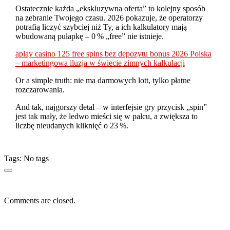
Ostatecznie każda „ekskluzywna oferta” to kolejny sposób
na zebranie Twojego czasu. 2026 pokazuje, że operatorzy
potrafią liczyć szybciej niż Ty, a ich kalkulatory mają
wbudowaną pułapkę – 0 % „free” nie istnieje.
aplay casino 125 free spins bez depozytu bonus 2026 Polska
– marketingowa iluzja w świecie zimnych kalkulacji
Or a simple truth: nie ma darmowych lott, tylko płatne
rozczarowania.
And tak, najgorszy detal – w interfejsie gry przycisk „spin”
jest tak mały, że ledwo mieści się w palcu, a zwiększa to
liczbę nieudanych kliknięć o 23 %.
Tags: No tags
Comments are closed.