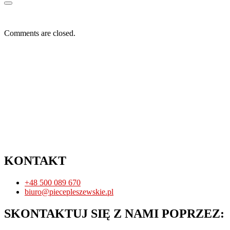
Comments are closed.
KONTAKT
+48 500 089 670
biuro@piecepleszewskie.pl
SKONTAKTUJ SIĘ Z NAMI POPRZEZ: