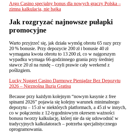
Argo Casino specjalny bonus dla nowych graczy Polska –
zimna kalkulacja, nie bajka
Jak rozgryzać najnowsze pułapki
promocyjne
Warto przyjrzeć się, jak działa wymóg obrotu 65 razy przy
20 % bonusie. Przy depozycie 200 zł i bonusie 40 zł
wymagana kwota obrotu to 13 200 zł, co w najgorszym
wypadku wymaga 66‑godzinnego grania przy średniej
stawce 20 zł na rundę – czyli prawie cały weekend z
poślizgiem.
Lucky Nugget Casino Darmowe Pieniądze Bez Depozytu
2026 – Nieznośna Iluzja Gratisu
Because przy każdym kolejnym “nowym kasynie z free
spinami 2026” pojawia się kolejny warunek minimalnego
depozytu – 15 zł w niektórych platformach, a 45 zł w innych,
co w połączeniu z 12‑tygodniowym okresem ważności
bonusu tworzy kalkulację, której nie da się udowodnić w
tradycyjnych kalkulatorach – potrzeba specjalistycznego
oprogramowania.