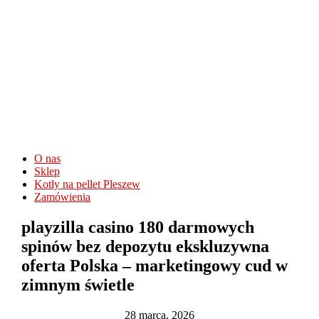
O nas
Sklep
Kotły na pellet Pleszew
Zamówienia
playzilla casino 180 darmowych
spinów bez depozytu ekskluzywna
oferta Polska – marketingowy cud w
zimnym świetle
28 marca, 2026