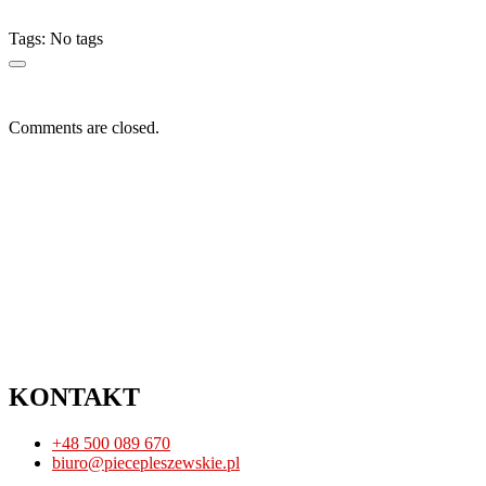
Tags: No tags
Comments are closed.
KONTAKT
+48 500 089 670
biuro@piecepleszewskie.pl