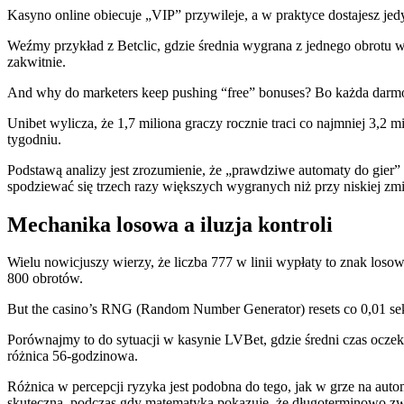
Kasyno online obiecuje „VIP” przywileje, a w praktyce dostajesz jed
Weźmy przykład z Betclic, gdzie średnia wygrana z jednego obrotu w 
zakwitnie.
And why do marketers keep pushing “free” bonuses? Bo każda darmow
Unibet wylicza, że 1,7 miliona graczy rocznie traci co najmniej 3,2 m
tygodniu.
Podstawą analizy jest zrozumienie, że „prawdziwe automaty do gier”
spodziewać się trzech razy większych wygranych niż przy niskiej zm
Mechanika losowa a iluzja kontroli
Wielu nowicjuszy wierzy, że liczba 777 w linii wypłaty to znak losow
800 obrotów.
But the casino’s RNG (Random Number Generator) resets co 0,01 se
Porównajmy to do sytuacji w kasynie LVBet, gdzie średni czas ocze
różnica 56‑godzinowa.
Różnica w percepcji ryzyka jest podobna do tego, jak w grze na auto
skuteczna, podczas gdy matematyka pokazuje, że długoterminowo zw