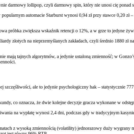
ynie darmowy lollipop, czyli darmowy spin, który nie unosi cię ponad 
popularnym automacie Starburst wynosi 0,94 zł przy stawce 0,20 zł – t
a próbka zwiększa wskaźnik retencji o 12%, a w grze to jedyne żywe
iliardy złotych na nieprzemyślanych zakładach, czyli średnio 1880 zł na
 nie mają tajnych algorytmów, a jedynie ustaloną zmienność; w Gonzo’
ienności.
ej szczęśliwości, ale to jedynie psychologiczny hak – statystycznie 7
kundy, co oznacza, że dwie kolejne decyzje gracza wykonane w odstę
kiwania na wypłatę wynosi 2,4 dni, podczas gdy w tradycyjnym kasyni
matach z wysoką zmiennością (volatility) jednorazowy duży wygrany moż
rot jest równy 96% RTP.