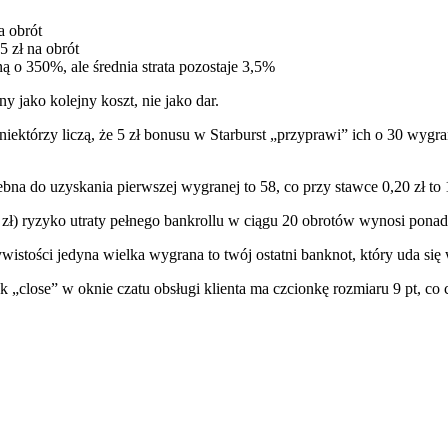
a obrót
 zł na obrót
o 350%, ale średnia strata pozostaje 3,5%
y jako kolejny koszt, nie jako dar.
iektórzy liczą, że 5 zł bonusu w Starburst „przyprawi” ich o 30 wygr
rzebna do uzyskania pierwszej wygranej to 58, co przy stawce 0,20 zł to
zł) ryzyko utraty pełnego bankrollu w ciągu 20 obrotów wynosi ponad 
wistości jedyna wielka wygrana to twój ostatni banknot, który uda się
k „close” w oknie czatu obsługi klienta ma czcionkę rozmiaru 9 pt, co