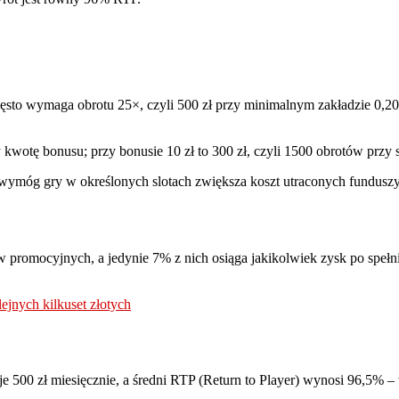
sto wymaga obrotu 25×, czyli 500 zł przy minimalnym zakładzie 0,20 z
 kwotę bonusu; przy bonusie 10 zł to 300 zł, czyli 1500 obrotów przy s
wymóg gry w określonych slotach zwiększa koszt utraconych funduszy
 promocyjnych, a jedynie 7% z nich osiąga jakikolwiek zysk po spełn
ejnych kilkuset złotych
00 zł miesięcznie, a średni RTP (Return to Player) wynosi 96,5% – to 7