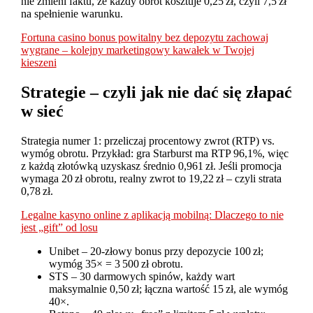
nie zmieni faktu, że każdy obrót kosztuje 0,25 zł, czyli 7,5 zł
na spełnienie warunku.
Fortuna casino bonus powitalny bez depozytu zachowaj
wygrane – kolejny marketingowy kawałek w Twojej
kieszeni
Strategie – czyli jak nie dać się złapać
w sieć
Strategia numer 1: przeliczaj procentowy zwrot (RTP) vs.
wymóg obrotu. Przykład: gra Starburst ma RTP 96,1%, więc
z każdą złotówką uzyskasz średnio 0,961 zł. Jeśli promocja
wymaga 20 zł obrotu, realny zwrot to 19,22 zł – czyli strata
0,78 zł.
Legalne kasyno online z aplikacją mobilną: Dlaczego to nie
jest „gift” od losu
Unibet – 20‑złowy bonus przy depozycie 100 zł;
wymóg 35× = 3 500 zł obrotu.
STS – 30 darmowych spinów, każdy wart
maksymalnie 0,50 zł; łączna wartość 15 zł, ale wymóg
40×.