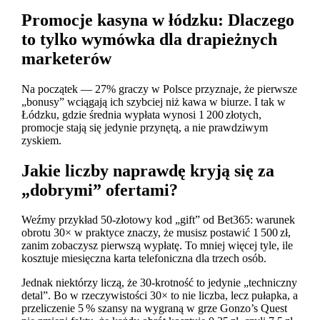
Promocje kasyna w łódzku: Dlaczego
to tylko wymówka dla drapieżnych
marketerów
Na początek — 27% graczy w Polsce przyznaje, że pierwsze
„bonusy” wciągają ich szybciej niż kawa w biurze. I tak w
Łódzku, gdzie średnia wypłata wynosi 1 200 złotych,
promocje stają się jedynie przynętą, a nie prawdziwym
zyskiem.
Jakie liczby naprawdę kryją się za
„dobrymi” ofertami?
Weźmy przykład 50‑złotowy kod „gift” od Bet365: warunek
obrotu 30× w praktyce znaczy, że musisz postawić 1 500 zł,
zanim zobaczysz pierwszą wypłatę. To mniej więcej tyle, ile
kosztuje miesięczna karta telefoniczna dla trzech osób.
Jednak niektórzy liczą, że 30‑krotność to jedynie „techniczny
detal”. Bo w rzeczywistości 30× to nie liczba, lecz pułapka, a
przeliczenie 5 % szansy na wygraną w grze Gonzo’s Quest