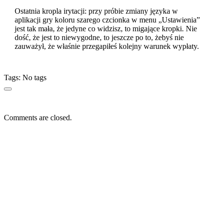
Ostatnia kropla irytacji: przy próbie zmiany języka w
aplikacji gry koloru szarego czcionka w menu „Ustawienia”
jest tak mała, że jedyne co widzisz, to migające kropki. Nie
dość, że jest to niewygodne, to jeszcze po to, żebyś nie
zauważył, że właśnie przegapiłeś kolejny warunek wypłaty.
Tags: No tags
Comments are closed.