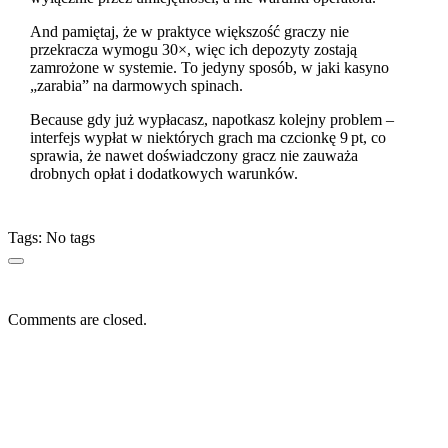
And pamiętaj, że w praktyce większość graczy nie
przekracza wymogu 30×, więc ich depozyty zostają
zamrożone w systemie. To jedyny sposób, w jaki kasyno
„zarabia” na darmowych spinach.
Because gdy już wypłacasz, napotkasz kolejny problem –
interfejs wypłat w niektórych grach ma czcionkę 9 pt, co
sprawia, że nawet doświadczony gracz nie zauważa
drobnych opłat i dodatkowych warunków.
Tags: No tags
Comments are closed.