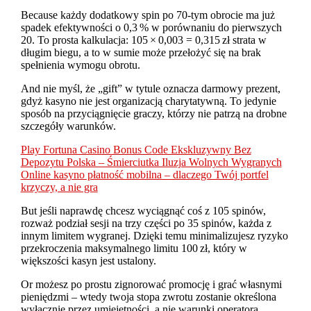
Because każdy dodatkowy spin po 70‑tym obrocie ma już
spadek efektywności o 0,3 % w porównaniu do pierwszych
20. To prosta kalkulacja: 105 × 0,003 = 0,315 zł strata w
długim biegu, a to w sumie może przełożyć się na brak
spełnienia wymogu obrotu.
And nie myśl, że „gift” w tytule oznacza darmowy prezent,
gdyż kasyno nie jest organizacją charytatywną. To jedynie
sposób na przyciągnięcie graczy, którzy nie patrzą na drobne
szczegóły warunków.
Play Fortuna Casino Bonus Code Ekskluzywny Bez
Depozytu Polska – Śmierciutka Iluzja Wolnych Wygranych
Online kasyno płatność mobilna – dlaczego Twój portfel
krzyczy, a nie gra
But jeśli naprawdę chcesz wyciągnąć coś z 105 spinów,
rozważ podział sesji na trzy części po 35 spinów, każda z
innym limitem wygranej. Dzięki temu minimalizujesz ryzyko
przekroczenia maksymalnego limitu 100 zł, który w
większości kasyn jest ustalony.
Or możesz po prostu zignorować promocję i grać własnymi
pieniędzmi – wtedy twoja stopa zwrotu zostanie określona
wyłącznie przez umiejętności, a nie warunki operatora.