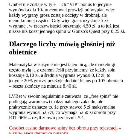
Unibet nie zostaje w tyle – ich “VIP” bonus to jedynie
wymówka dla 10‑procentowej prowizji od wypłat, więc
każdy wygrany grosz zostaje odcięty w drobnej, ale
nieuniknionej cząstce. Gdy więc gracz uzyskuje 5 zł
wygranej, w rzeczywistości otrzymuje 4,50 zł, a to już jest
niższe niż koszt jednego spinu w Gonzo’s Quest przy 0,25 zł.
Dlaczego liczby mówią głośniej niż
obietnice
Matematyka w kasynie nie jest tajemnicą, ale marketingi
często mylą ją z czarem. Jeśli przyjmiemy, że każdy spin
kosztuje 0,10 zł, a średnia wygrana wynosi 0,12 zł, to
jedynie 20% graczy przeżyje dodatni bilans po 105 obrotach
– reszta skończy na minusie 8,40 zł.
LVBet w swoim regulaminie zauważa, że „free spins” nie
podlegają warunkowi maksymalnego zakładu, ale
praktycznie oznacza to, że przy stawce 5 zł maksymalna
wygrana wynosi 525 zł, co wymaga 5250 zł obrotu przy
RTP 96% – czyli znowu przelicznik 5:1.
Casobet casino darmowe spiny bez obrotu przy rejestracji –
wkurwiająca darmowa pułapka