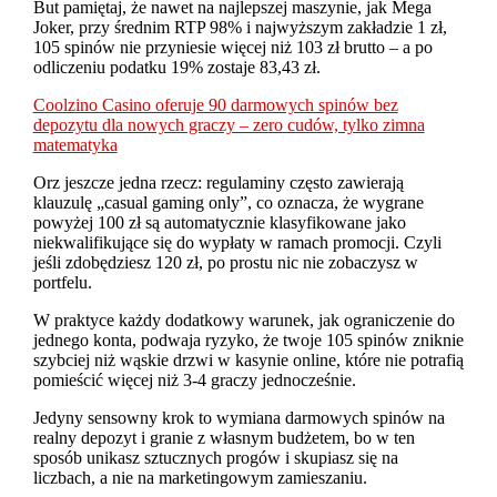
But pamiętaj, że nawet na najlepszej maszynie, jak Mega
Joker, przy średnim RTP 98% i najwyższym zakładzie 1 zł,
105 spinów nie przyniesie więcej niż 103 zł brutto – a po
odliczeniu podatku 19% zostaje 83,43 zł.
Coolzino Casino oferuje 90 darmowych spinów bez
depozytu dla nowych graczy – zero cudów, tylko zimna
matematyka
Orz jeszcze jedna rzecz: regulaminy często zawierają
klauzulę „casual gaming only”, co oznacza, że wygrane
powyżej 100 zł są automatycznie klasyfikowane jako
niekwalifikujące się do wypłaty w ramach promocji. Czyli
jeśli zdobędziesz 120 zł, po prostu nic nie zobaczysz w
portfelu.
W praktyce każdy dodatkowy warunek, jak ograniczenie do
jednego konta, podwaja ryzyko, że twoje 105 spinów zniknie
szybciej niż wąskie drzwi w kasynie online, które nie potrafią
pomieścić więcej niż 3‑4 graczy jednocześnie.
Jedyny sensowny krok to wymiana darmowych spinów na
realny depozyt i granie z własnym budżetem, bo w ten
sposób unikasz sztucznych progów i skupiasz się na
liczbach, a nie na marketingowym zamieszaniu.